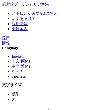
お手伝いが必要なお客様へ
よくある質問
採用情報
会社案内
採用
情報
Language
English
中文(簡体)
中文(繁体)
한국어
Japanese
文字サイズ
標準
大