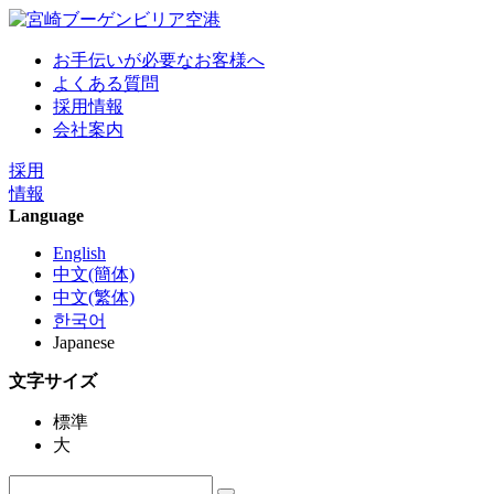
お手伝いが必要なお客様へ
よくある質問
採用情報
会社案内
採用
情報
Language
English
中文(簡体)
中文(繁体)
한국어
Japanese
文字サイズ
標準
大