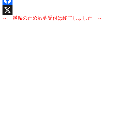
Facebook
～ 満席のため応募受付は終了しました ～
X