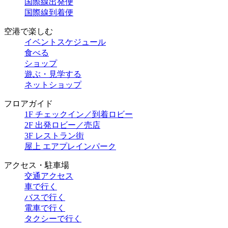
国際線出発便
国際線到着便
空港で楽しむ
イベントスケジュール
食べる
ショップ
遊ぶ・見学する
ネットショップ
フロアガイド
1F チェックイン／到着ロビー
2F 出発ロビー／売店
3F レストラン街
屋上 エアプレインパーク
アクセス・駐車場
交通アクセス
車で行く
バスで行く
電車で行く
タクシーで行く