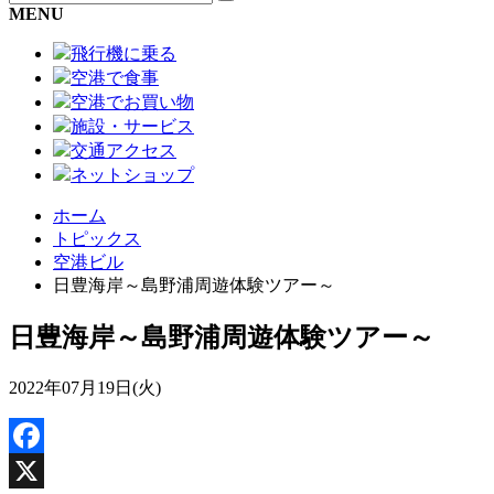
MENU
飛行機に乗る
空港で食事
空港でお買い物
施設・サービス
交通アクセス
ネットショップ
ホーム
トピックス
空港ビル
日豊海岸～島野浦周遊体験ツアー～
日豊海岸～島野浦周遊体験ツアー～
2022年07月19日(火)
Facebook