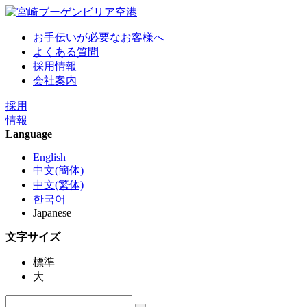
お手伝いが必要なお客様へ
よくある質問
採用情報
会社案内
採用
情報
Language
English
中文(簡体)
中文(繁体)
한국어
Japanese
文字サイズ
標準
大