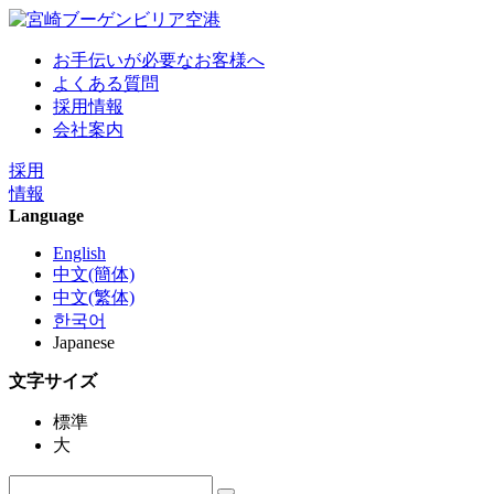
お手伝いが必要なお客様へ
よくある質問
採用情報
会社案内
採用
情報
Language
English
中文(簡体)
中文(繁体)
한국어
Japanese
文字サイズ
標準
大