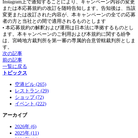
Instagram上で通知することにより、キャンペーン内容の変更
または本応募規約の改訂を随時告知します。告知後は、当該
変更または改訂された内容が、本キャンペーンの全ての応募
者の方と当社との間で適用されるものとします
• 本応募規約の解釈および運用は日本法に準拠するものとし
ます。本キャンペーンのご利用および本規約に関する紛争
は、宮崎地方裁判所を第一審の専属的合意管轄裁判所としま
す。
次の記事
前の記事
一覧に戻る
トピックス
空港ビル (265)
レストラン (29)
ショップ (72)
イベント (222)
アーカイブ
2026年 (6)
2025年 (11)