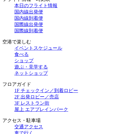
本日のフライト情報
国内線出発便
国内線到着便
国際線出発便
国際線到着便
空港で楽しむ
イベントスケジュール
食べる
ショップ
遊ぶ・見学する
ネットショップ
フロアガイド
1F チェックイン／到着ロビー
2F 出発ロビー／売店
3F レストラン街
屋上 エアプレインパーク
アクセス・駐車場
交通アクセス
車で行く