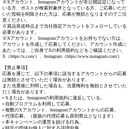
※Xアカウント、Instagramアカウントが非公開設定になって
いる方、ポストが検索対象外となっている方、ご応募いただ
いた投稿を削除された方は、応募が無効となりますのでご注
意ください。
※賞品発送時点まで当社指定アカウントをフォローしている
必要があります。
※Xアカウント、Instagramアカウントをお持ちでない方は、
アカウントを作成して応募してください。アカウント作成に
あたっては、ご自身でXの利用規約などをご確認ください。
X（https://x.com/）、Instagram（https://www.instagram.com/）
【禁止事項】
応募を通じて、以下の事項に該当するアカウントからの応募
は無効とさせていただく場合があります。
また当選後に判明した場合も、当選権利を無効とさせていた
だく場合があります。
• Xまたは、Instagramの利用規約に違反している。
• 自動プログラムを利用して応募。
• 複数のXアカウント、Instagramアカウントからの応募。
• 代理応募。（親族の代理応募も原則禁止となります）
• 本キャンペーンの運営を妨げる行為。
• 特定の団体や個人に対する誹謗中傷。