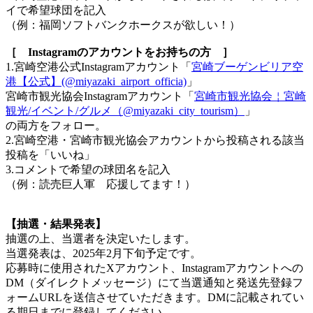
イで希望球団を記入
（例：福岡ソフトバンクホークスが欲しい！）
［ Instagramのアカウントをお持ちの方 ］
1.宮崎空港公式Instagramアカウント「
宮崎ブーゲンビリア空
港【公式】(@miyazaki_airport_officia)
」
宮崎市観光協会Instagramアカウント「
宮崎市観光協会￤宮崎
観光/イベント/グルメ（@miyazaki_city_tourism）
」
の両方をフォロー。
2.宮崎空港・宮崎市観光協会アカウントから投稿される該当
投稿を「いいね」
3.コメントで希望の球団名を記入
（例：読売巨人軍 応援してます！）
【抽選・結果発表】
抽選の上、当選者を決定いたします。
当選発表は、2025年2月下旬予定です。
応募時に使用されたXアカウント、Instagramアカウントへの
DM（ダイレクトメッセージ）にて当選通知と発送先登録フ
ォームURLを送信させていただきます。DMに記載されてい
る期日までに登録してください。