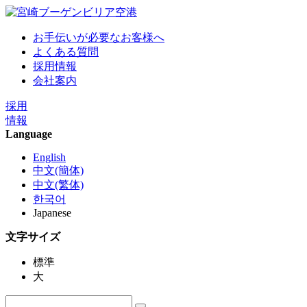
お手伝いが必要なお客様へ
よくある質問
採用情報
会社案内
採用
情報
Language
English
中文(簡体)
中文(繁体)
한국어
Japanese
文字サイズ
標準
大