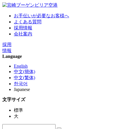
お手伝いが必要なお客様へ
よくある質問
採用情報
会社案内
採用
情報
Language
English
中文(簡体)
中文(繁体)
한국어
Japanese
文字サイズ
標準
大