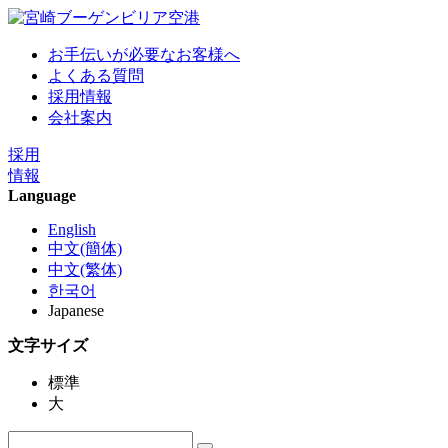
お手伝いが必要なお客様へ
よくある質問
採用情報
会社案内
採用
情報
Language
English
中文(簡体)
中文(繁体)
한국어
Japanese
文字サイズ
標準
大