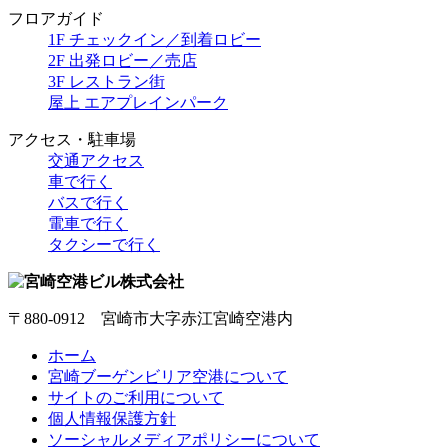
フロアガイド
1F チェックイン／到着ロビー
2F 出発ロビー／売店
3F レストラン街
屋上 エアプレインパーク
アクセス・駐車場
交通アクセス
車で行く
バスで行く
電車で行く
タクシーで行く
〒880-0912 宮崎市大字赤江宮崎空港内
ホーム
宮崎ブーゲンビリア空港について
サイトのご利用について
個人情報保護方針
ソーシャルメディアポリシーについて