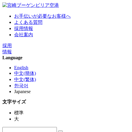
お手伝いが必要なお客様へ
よくある質問
採用情報
会社案内
採用
情報
Language
English
中文(簡体)
中文(繁体)
한국어
Japanese
文字サイズ
標準
大