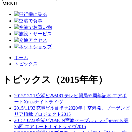
MENU
飛行機に乗る
空港で食事
空港でお買い物
施設・サービス
交通アクセス
ネットショップ
ホーム
トピックス
トピックス
（2015年年）
2015/12/11
空港ビル
MRTテレビ開局55周年記念 エアポ
ートXmasナイトライヴ
2015/11/03
空港ビル
目指せ2020年！空港発、ブーゲンビ
リア植栽プロジェクト2015
2015/10/23
空港ビル
MCN宮崎ケーブルテレビpresents 第
35回 エアポートナイトライヴ2015