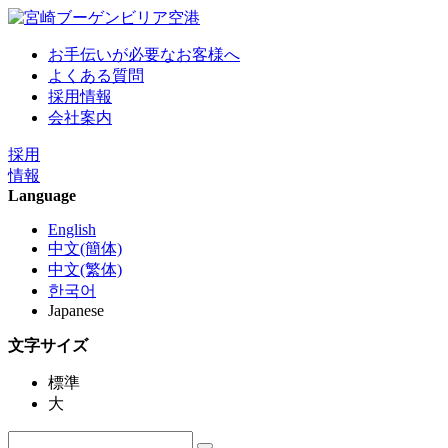
お手伝いが必要なお客様へ
よくある質問
採用情報
会社案内
採用
情報
Language
English
中文(簡体)
中文(繁体)
한국어
Japanese
文字サイズ
標準
大