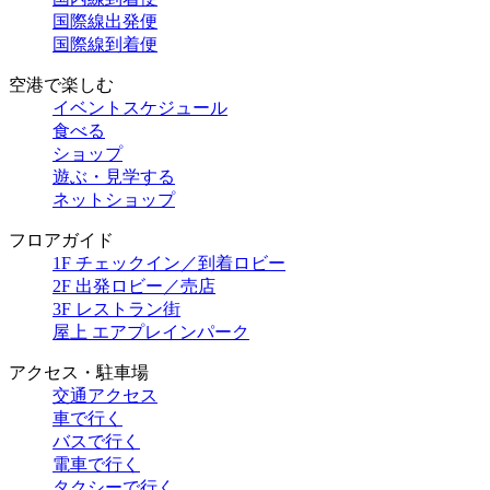
国際線出発便
国際線到着便
空港で楽しむ
イベントスケジュール
食べる
ショップ
遊ぶ・見学する
ネットショップ
フロアガイド
1F チェックイン／到着ロビー
2F 出発ロビー／売店
3F レストラン街
屋上 エアプレインパーク
アクセス・駐車場
交通アクセス
車で行く
バスで行く
電車で行く
タクシーで行く