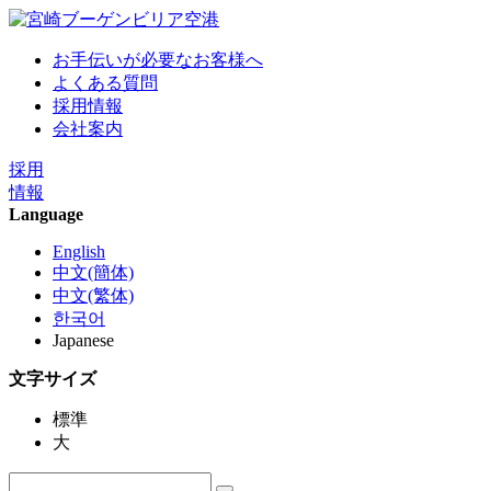
お手伝いが必要なお客様へ
よくある質問
採用情報
会社案内
採用
情報
Language
English
中文(簡体)
中文(繁体)
한국어
Japanese
文字サイズ
標準
大