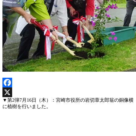
Facebook
▼第2弾7月16日（木）：宮崎市役所の岩切章太郎翁の銅像横
X
に植樹を行いました。