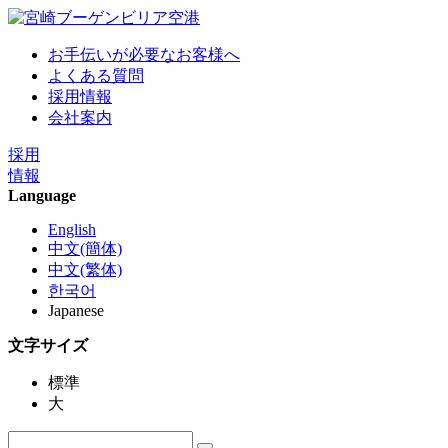
お手伝いが必要なお客様へ
よくある質問
採用情報
会社案内
採用
情報
Language
English
中文(簡体)
中文(繁体)
한국어
Japanese
文字サイズ
標準
大