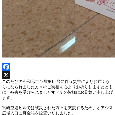
Facebook
このたびの令和元年台風第19 号に伴う災害によりお亡くな
X
りになられました方々のご冥福を心よりお祈りしますととも
に、被害を受けられましたすべての皆様にお見舞い申し上げ
ます。
宮崎空港ビルでは被災された方々を支援するため、オアシス
広場入口に募金箱を設置いたしました。