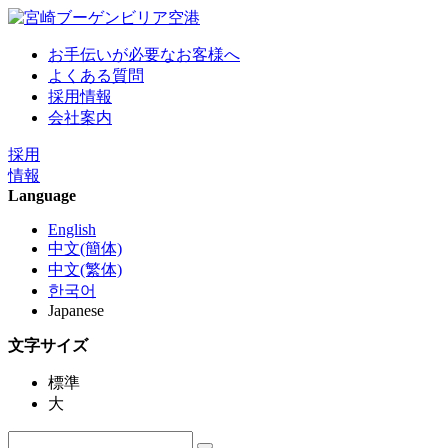
お手伝いが必要なお客様へ
よくある質問
採用情報
会社案内
採用
情報
Language
English
中文(簡体)
中文(繁体)
한국어
Japanese
文字サイズ
標準
大