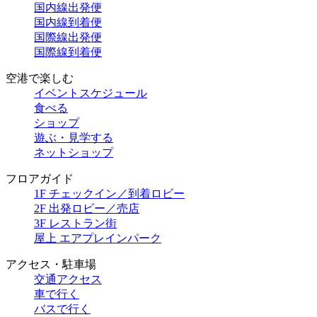
国内線出発便
国内線到着便
国際線出発便
国際線到着便
空港で楽しむ
イベントスケジュール
食べる
ショップ
遊ぶ・見学する
ネットショップ
フロアガイド
1F チェックイン／到着ロビー
2F 出発ロビー／売店
3F レストラン街
屋上 エアプレインパーク
アクセス・駐車場
交通アクセス
車で行く
バスで行く