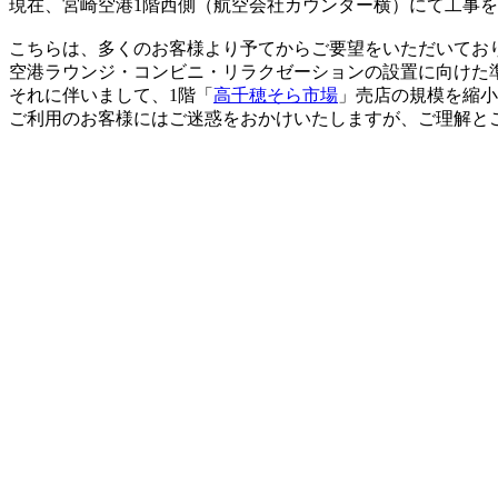
現在、宮崎空港1階西側（航空会社カウンター横）にて工事
X
こちらは、多くのお客様より予てからご要望をいただいてお
空港ラウンジ・コンビニ・リラクゼーションの設置に向けた
それに伴いまして、1階「
高千穂そら市場
」売店の規模を縮小
ご利用のお客様にはご迷惑をおかけいたしますが、ご理解と