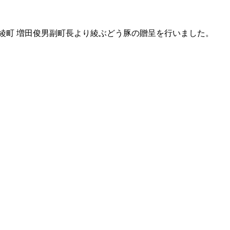
綾町 増田俊男副町長より綾ぶどう豚の贈呈を行いました。