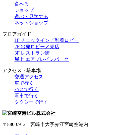
食べる
ショップ
遊ぶ・見学する
ネットショップ
フロアガイド
1F チェックイン／到着ロビー
2F 出発ロビー／売店
3F レストラン街
屋上 エアプレインパーク
アクセス・駐車場
交通アクセス
車で行く
バスで行く
電車で行く
タクシーで行く
〒880-0912 宮崎市大字赤江宮崎空港内