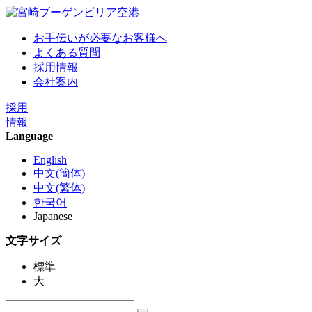
お手伝いが必要なお客様へ
よくある質問
採用情報
会社案内
採用
情報
Language
English
中文(簡体)
中文(繁体)
한국어
Japanese
文字サイズ
標準
大