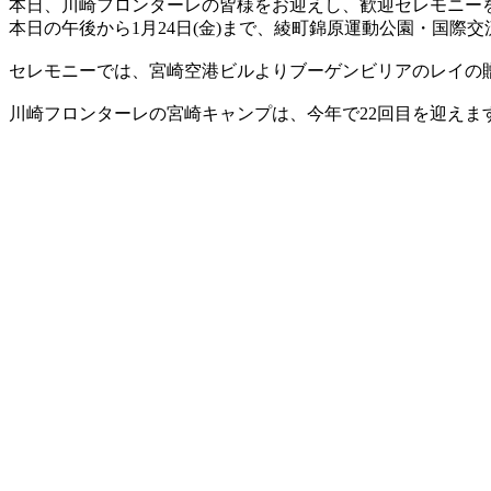
本日、川崎フロンターレの皆様をお迎えし、歓迎セレモニー
X
本日の午後から1月24日(金)まで、綾町錦原運動公園・国際
セレモニーでは、宮崎空港ビルよりブーゲンビリアのレイの贈
川崎フロンターレの宮崎キャンプは、今年で22回目を迎えま