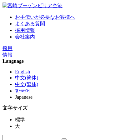
お手伝いが必要なお客様へ
よくある質問
採用情報
会社案内
採用
情報
Language
English
中文(簡体)
中文(繁体)
한국어
Japanese
文字サイズ
標準
大