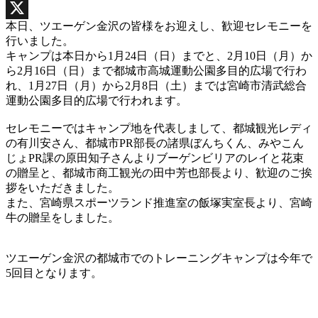
Facebook
本日、ツエーゲン金沢の皆様をお迎えし、歓迎セレモニーを
X
行いました。
キャンプは本日から1月24日（日）までと、2月10日（月）か
ら2月16日（日）まで都城市高城運動公園多目的広場で行わ
れ、1月27日（月）から2月8日（土）までは宮崎市清武総合
運動公園多目的広場で行われます。
セレモニーではキャンプ地を代表しまして、都城観光レディ
の有川安さん、都城市PR部長の諸県ぼんちくん、みやこん
じょPR課の原田知子さんよりブーゲンビリアのレイと花束
の贈呈と、都城市商工観光の田中芳也部長より、歓迎のご挨
拶をいただきました。
また、宮崎県スポーツランド推進室の飯塚実室長より、宮崎
牛の贈呈をしました。
ツエーゲン金沢の都城市でのトレーニングキャンプは今年で
5回目となります。