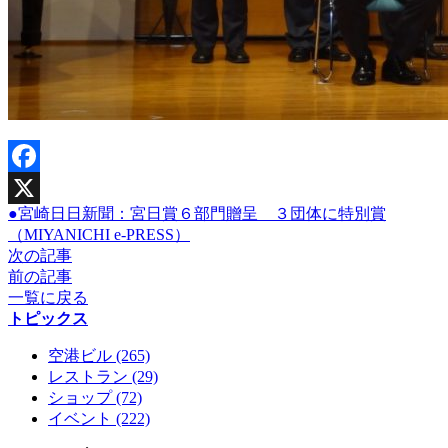
Facebook
●宮崎日日新聞：宮日賞６部門贈呈 ３団体に特別賞
X
（MIYANICHI e-PRESS）
次の記事
前の記事
一覧に戻る
トピックス
空港ビル (265)
レストラン (29)
ショップ (72)
イベント (222)