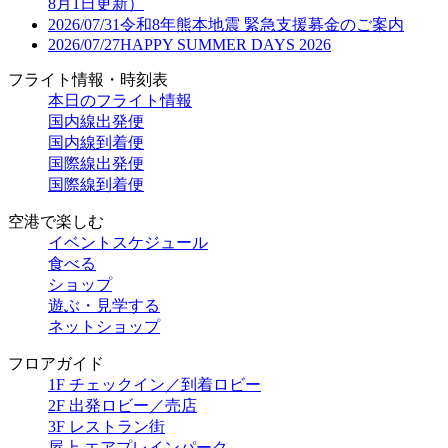
8月1日更新）
2026/07/31
令和8年熊本地震 緊急支援募金のご案内
2026/07/27
HAPPY SUMMER DAYS 2026
フライト情報・時刻表
本日のフライト情報
国内線出発便
国内線到着便
国際線出発便
国際線到着便
空港で楽しむ
イベントスケジュール
食べる
ショップ
遊ぶ・見学する
ネットショップ
フロアガイド
1F チェックイン／到着ロビー
2F 出発ロビー／売店
3F レストラン街
屋上 エアプレインパーク