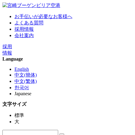
お手伝いが必要なお客様へ
よくある質問
採用情報
会社案内
採用
情報
Language
English
中文(簡体)
中文(繁体)
한국어
Japanese
文字サイズ
標準
大