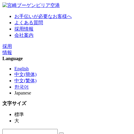
お手伝いが必要なお客様へ
よくある質問
採用情報
会社案内
採用
情報
Language
English
中文(簡体)
中文(繁体)
한국어
Japanese
文字サイズ
標準
大