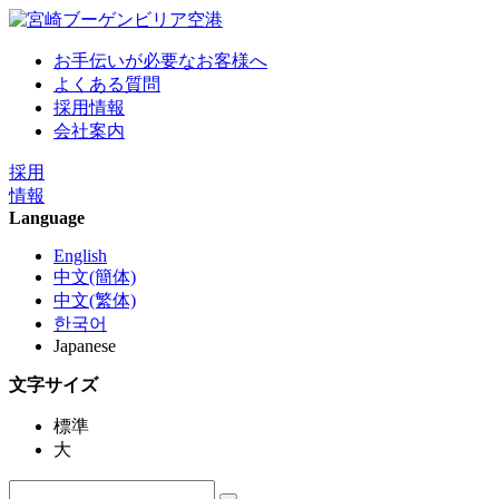
お手伝いが必要なお客様へ
よくある質問
採用情報
会社案内
採用
情報
Language
English
中文(簡体)
中文(繁体)
한국어
Japanese
文字サイズ
標準
大