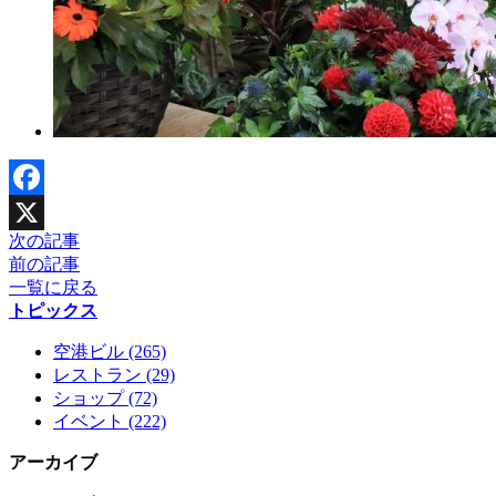
Facebook
次の記事
X
前の記事
一覧に戻る
トピックス
空港ビル (265)
レストラン (29)
ショップ (72)
イベント (222)
アーカイブ