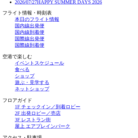
2026/07/27
HAPPY SUMMER DAYS 2026
フライト情報・時刻表
本日のフライト情報
国内線出発便
国内線到着便
国際線出発便
国際線到着便
空港で楽しむ
イベントスケジュール
食べる
ショップ
遊ぶ・見学する
ネットショップ
フロアガイド
1F チェックイン／到着ロビー
2F 出発ロビー／売店
3F レストラン街
屋上 エアプレインパーク
アクセス・駐車場