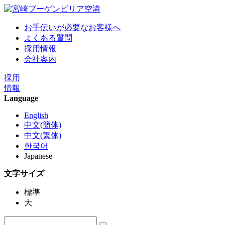
お手伝いが必要なお客様へ
よくある質問
採用情報
会社案内
採用
情報
Language
English
中文(簡体)
中文(繁体)
한국어
Japanese
文字サイズ
標準
大