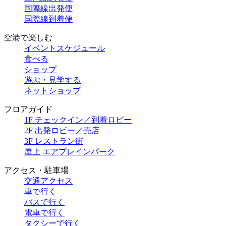
国際線出発便
国際線到着便
空港で楽しむ
イベントスケジュール
食べる
ショップ
遊ぶ・見学する
ネットショップ
フロアガイド
1F チェックイン／到着ロビー
2F 出発ロビー／売店
3F レストラン街
屋上 エアプレインパーク
アクセス・駐車場
交通アクセス
車で行く
バスで行く
電車で行く
タクシーで行く