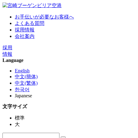
お手伝いが必要なお客様へ
よくある質問
採用情報
会社案内
採用
情報
Language
English
中文(簡体)
中文(繁体)
한국어
Japanese
文字サイズ
標準
大