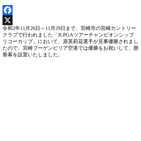
Facebook
令和2年11月26日～11月29日まで、宮崎市の宮崎カントリー
X
クラブで行われました「JLPGAツアーチャンピオンシップ
リコーカップ」において、原英莉花選手が見事優勝されまし
たので、宮崎ブーゲンビリア空港では優勝をお祝いして、懸
垂幕を設置いたしました。