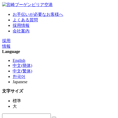
お手伝いが必要なお客様へ
よくある質問
採用情報
会社案内
採用
情報
Language
English
中文(簡体)
中文(繁体)
한국어
Japanese
文字サイズ
標準
大