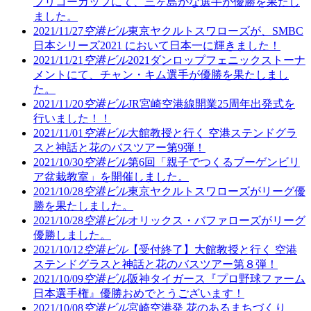
プリコーカップにて、三ヶ島かな選手が優勝を果たし
ました。
2021/11/27
空港ビル
東京ヤクルトスワローズが、SMBC
日本シリーズ2021 において日本一に輝きました！
2021/11/21
空港ビル
2021ダンロップフェニックストーナ
メントにて、チャン・キム選手が優勝を果たしまし
た。
2021/11/20
空港ビル
JR宮崎空港線開業25周年出発式を
行いました！！
2021/11/01
空港ビル
大館教授と行く 空港ステンドグラ
スと神話と花のバスツアー第9弾！
2021/10/30
空港ビル
第6回「親子でつくるブーゲンビリ
ア盆栽教室」を開催しました。
2021/10/28
空港ビル
東京ヤクルトスワローズがリーグ優
勝を果たしました。
2021/10/28
空港ビル
オリックス・バファローズがリーグ
優勝しました。
2021/10/12
空港ビル
【受付終了】大館教授と行く 空港
ステンドグラスと神話と花のバスツアー第８弾！
2021/10/09
空港ビル
阪神タイガース『プロ野球ファーム
日本選手権』優勝おめでとうございます！
2021/10/08
空港ビル
宮崎空港発 花のあるまちづくり