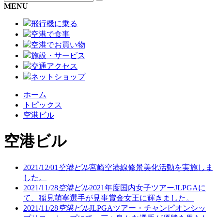
MENU
飛行機に乗る
空港で食事
空港でお買い物
施設・サービス
交通アクセス
ネットショップ
ホーム
トピックス
空港ビル
空港ビル
2021/12/01
空港ビル
宮崎空港線修景美化活動を実施しま
した。
2021/11/28
空港ビル
2021年度国内女子ツアーJLPGAに
て、稲見萌寧選手が見事賞金女王に輝きました。
2021/11/28
空港ビル
JLPGAツアー・チャンピオンシッ