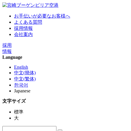
お手伝いが必要なお客様へ
よくある質問
採用情報
会社案内
採用
情報
Language
English
中文(簡体)
中文(繁体)
한국어
Japanese
文字サイズ
標準
大