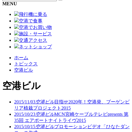
MENU
飛行機に乗る
空港で食事
空港でお買い物
施設・サービス
交通アクセス
ネットショップ
ホーム
トピックス
空港ビル
空港ビル
2015/11/03
空港ビル
目指せ2020年！空港発、ブーゲンビ
リア植栽プロジェクト2015
2015/10/23
空港ビル
MCN宮崎ケーブルテレビpresents 第
35回 エアポートナイトライヴ2015
2015/10/15
空港ビル
プロモーションビデオ「ひなたダン