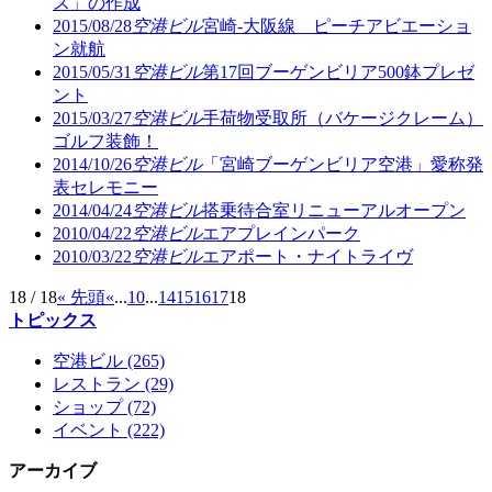
ス」の作成
2015/08/28
空港ビル
宮崎-大阪線 ピーチアビエーショ
ン就航
2015/05/31
空港ビル
第17回ブーゲンビリア500鉢プレゼ
ント
2015/03/27
空港ビル
手荷物受取所（バケージクレーム）
ゴルフ装飾！
2014/10/26
空港ビル
「宮崎ブーゲンビリア空港」愛称発
表セレモニー
2014/04/24
空港ビル
搭乗待合室リニューアルオープン
2010/04/22
空港ビル
エアプレインパーク
2010/03/22
空港ビル
エアポート・ナイトライヴ
18 / 18
« 先頭
«
...
10
...
14
15
16
17
18
トピックス
空港ビル (265)
レストラン (29)
ショップ (72)
イベント (222)
アーカイブ