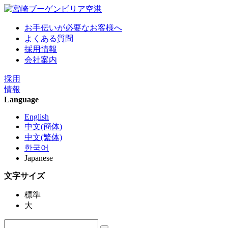
お手伝いが必要なお客様へ
よくある質問
採用情報
会社案内
採用
情報
Language
English
中文(簡体)
中文(繁体)
한국어
Japanese
文字サイズ
標準
大