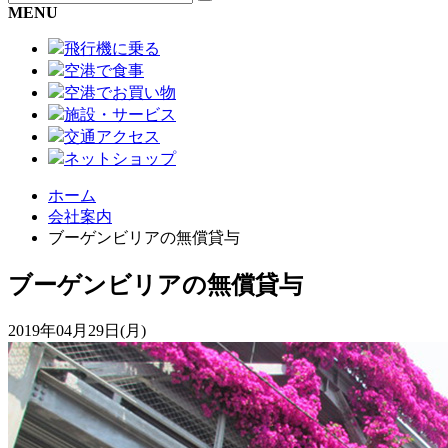
MENU
飛行機に乗る
空港で食事
空港でお買い物
施設・サービス
交通アクセス
ネットショップ
ホーム
会社案内
ブーゲンビリアの無償貸与
ブーゲンビリアの無償貸与
2019年04月29日(月)